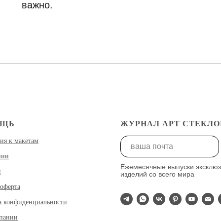
важно.
ОЩЬ
ЖУРНАЛ АРТ СТЕКЛО
ия к макетам
нии
Ежемесячные выпуски эксклю
ы
изделий со всего мира
оферта
а конфиденциальности
мпании