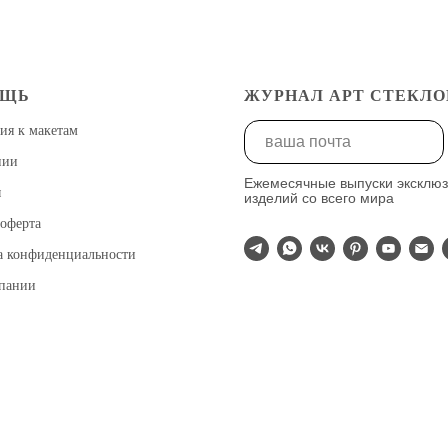
ОЩЬ
ЖУРНАЛ АРТ СТЕКЛО
ия к макетам
нии
Ежемесячные выпуски эксклю
ы
изделий со всего мира
оферта
а конфиденциальности
мпании