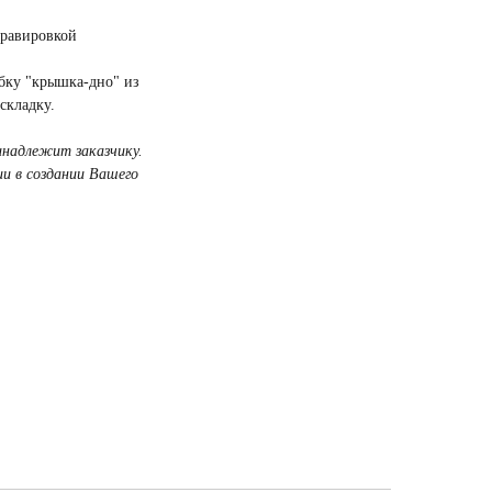
гравировкой
бку "крышка-дно" из
складку.
инадлежит заказчику.
и в создании Вашего