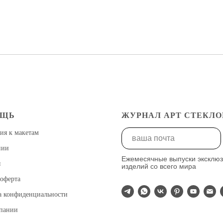
ОЩЬ
ЖУРНАЛ АРТ СТЕКЛО
ия к макетам
нии
Ежемесячные выпуски эксклю
ы
изделий со всего мира
оферта
а конфиденциальности
мпании