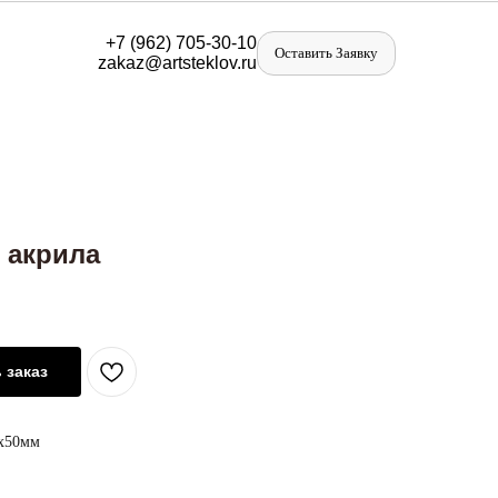
+
7 (962) 705-30-10
Оставить Заявку
zakaz@artst
eklov.ru
 акрила
 заказ
0х50мм