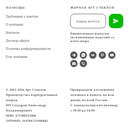
ПОМОЩЬ
ЖУРНАЛ АРТ СТЕКЛОВ
Требования к макетам
О компании
Контакты
Ежемесячные выпуски
эксклюзивных изделий со
Договор-оферта
всего мира
Политика конфиденциальности
Блог компании
© 2015-2026 Арт Стеклов
Превращаем достижения
Производство корпоративных
человека в память на всю
наград
жизнь по всей России
ИП Сидоров Александр
С понедельника по пятницу
Владимирович
с 09.00 до 18.00
ИНН: 471005553006
ОГРНИП: 310784732900482