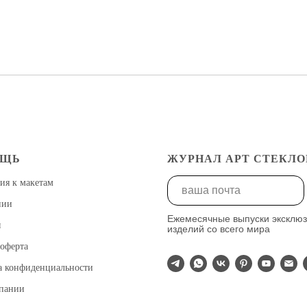
ОЩЬ
ЖУРНАЛ АРТ СТЕКЛО
ия к макетам
нии
Ежемесячные выпуски эксклю
ы
изделий со всего мира
оферта
а конфиденциальности
мпании