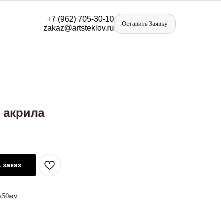
+
7 (962) 705-30-10
Оставить Заявку
zakaz@artst
eklov.ru
 акрила
 заказ
0х50мм