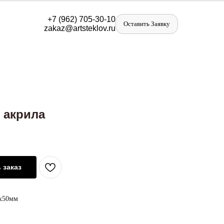
+
7 (962) 705-30-10
Оставить Заявку
zakaz@artst
eklov.ru
 акрила
 заказ
0х50мм