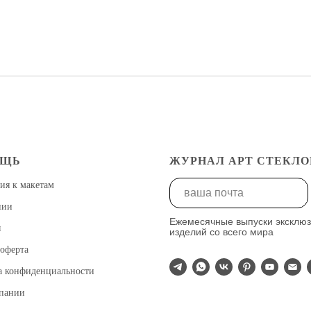
ОЩЬ
ЖУРНАЛ АРТ СТЕКЛО
ия к макетам
нии
Ежемесячные выпуски эксклю
ы
изделий со всего мира
оферта
а конфиденциальности
мпании