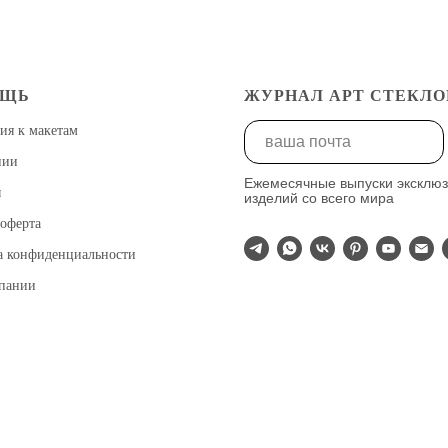
ОЩЬ
ЖУРНАЛ АРТ СТЕКЛО
ия к макетам
нии
Ежемесячные выпуски эксклю
ы
изделий со всего мира
оферта
а конфиденциальности
мпании