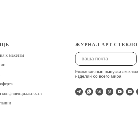
ОЩЬ
ЖУРНАЛ АРТ СТЕКЛО
ия к макетам
нии
Ежемесячные выпуски эксклю
ы
изделий со всего мира
оферта
а конфиденциальности
мпании