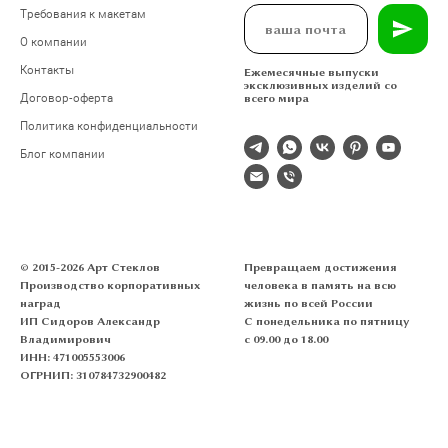
Требования к макетам
О компании
Контакты
Ежемесячные выпуски
эксклюзивных изделий со
Договор-оферта
всего мира
Политика конфиденциальности
Блог компании
© 2015-2026 Арт Стеклов
Превращаем достижения
Производство корпоративных
человека в память на всю
наград
жизнь по всей России
ИП Сидоров Александр
С понедельника по пятницу
Владимирович
с 09.00 до 18.00
ИНН: 471005553006
ОГРНИП: 310784732900482