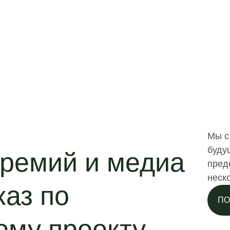
Мы с
буду
премий и медиа
пред
неск
каз по
ПО
ому проекту