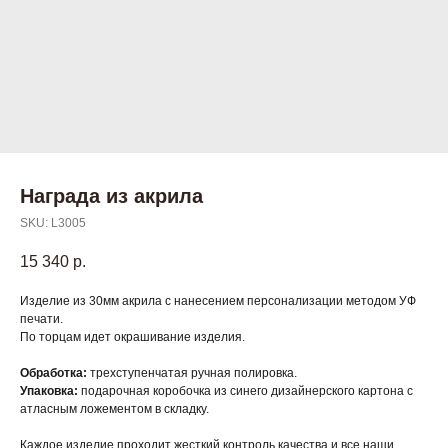
Награда из акрила
SKU:
L3005
15 340
р.
Изделие из 30мм акрила с нанесением персонализации методом УФ
печати.
По торцам идет окрашивание изделия.
Обработка:
трехступенчатая ручная полировка.
Упаковка:
подарочная коробочка из синего дизайнерского картона с
атласным ложементом в складку.
Каждое изделие проходит жесткий контроль качества и все наши