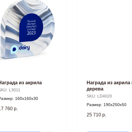
Награда из акрила
Награда из акрила 
дерева
SKU:
L3011
SKU:
LD4020
Размер: 160х160х30
Размер: 190х250х50
17 760
р.
25 710
р.