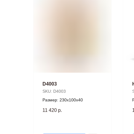
D4003
SKU:
D4003
Размер: 230х100х40
11 420
р.