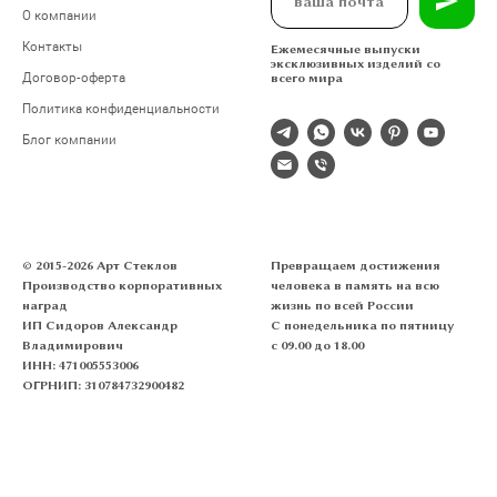
О компании
Контакты
Ежемесячные выпуски
эксклюзивных изделий со
Договор-оферта
всего мира
Политика конфиденциальности
Блог компании
© 2015-2026 Арт Стеклов
Превращаем достижения
Производство корпоративных
человека в память на всю
наград
жизнь по всей России
ИП Сидоров Александр
С понедельника по пятницу
Владимирович
с 09.00 до 18.00
ИНН: 471005553006
ОГРНИП: 310784732900482