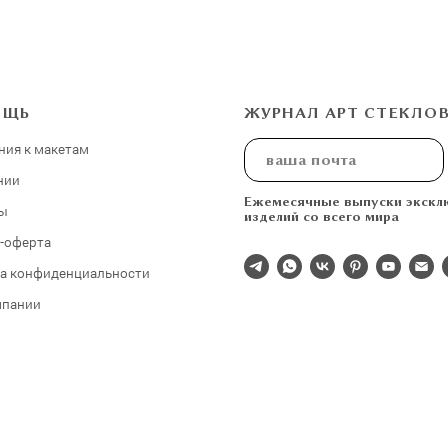
ОЩЬ
ЖУРНАЛ АРТ СТЕКЛО
ния к макетам
нии
Ежемесячные выпуски экскл
ы
изделий со всего мира
-оферта
а конфиденциальности
мпании