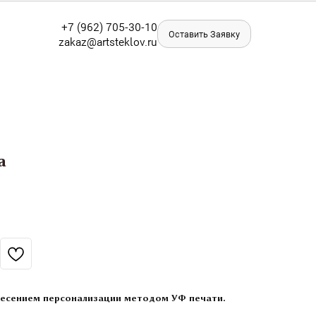
+
7 (962) 705-30-10
Оставить Заявку
zakaz@artst
eklov.ru
а
анесением персонализации методом УФ печати.