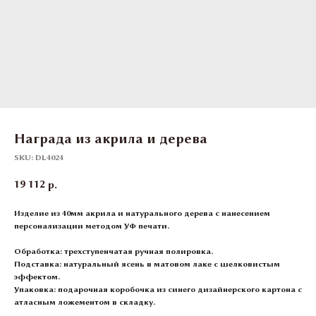
Награда из акрила и дерева
SKU:
DL4024
19 112
р.
Изделие из 40мм акрила и натурального дерева с нанесением
персонализации методом УФ печати.
Обработка:
трехступенчатая ручная полировка.
Подставка:
натуральный ясень в матовом лаке с шелковистым
эффектом.
Упаковка:
подарочная коробочка из синего дизайнерского картона с
атласным ложементом в складку.