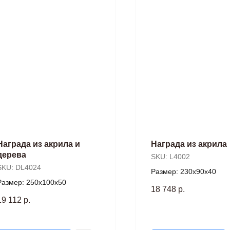
Награда из акрила и
Награда из акрила
дерева
SKU:
L4002
SKU:
DL4024
Размер: 230х90х40
Размер: 250х100х50
18 748
р.
19 112
р.