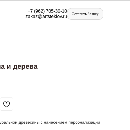
+
7 (962) 705-30-10
Оставить Заявку
zakaz@artst
eklov.ru
ла и дерева
туральной древесины с нанесением персонализации