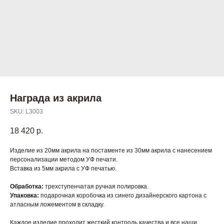
Награда из акрила
SKU:
L3003
18 420
р.
Изделие из 20мм акрила на постаменте из 30мм акрила с нанесением
персонализации методом УФ печати.
Вставка из 5мм акрила с УФ печатью.
Обработка:
трехступенчатая ручная полировка.
Упаковка:
подарочная коробочка из синего дизайнерского картона с
атласным ложементом в складку.
Каждое изделие проходит жесткий контроль качества и все наши