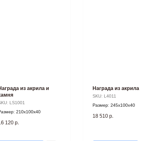
Награда из акрила и
Награда из акрила
камня
SKU:
L4011
SKU:
LS1001
Размер: 245х100х40
Размер: 210х100х40
18 510
р.
16 120
р.