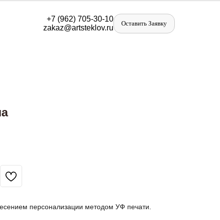
+
7 (962) 705-30-10
Оставить Заявку
zakaz@artst
eklov.ru
ла
несением персонализации методом УФ печати.