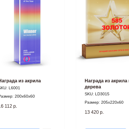
Награда из акрила
Награда из акрила 
дерева
SKU:
L6001
SKU:
LD3015
Размер: 200х60х60
Размер: 205х220х60
16 112
р.
13 420
р.