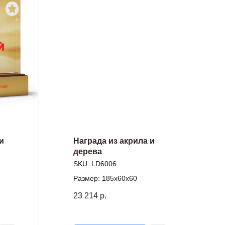
и
Награда из акрила и
дерева
SKU:
LD6006
Размер: 185х60х60
23 214
р.