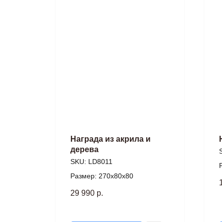
и
Награда из акрила и
дерева
SKU:
LD8011
Размер: 270х80х80
29 990
р.