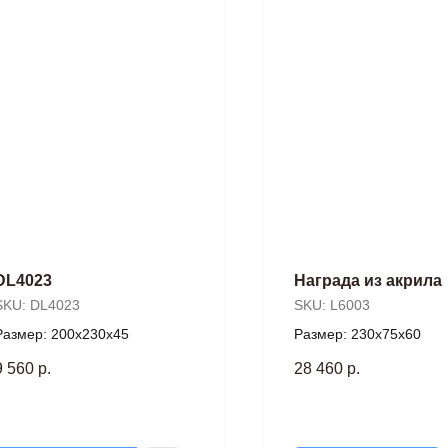
DL4023
Награда из акрила
SKU:
DL4023
SKU:
L6003
Размер: 200х230х45
Размер: 230х75х60
9 560
р.
28 460
р.