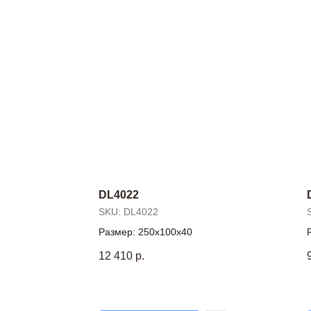
DL4022
SKU:
DL4022
Размер: 250х100х40
12 410
р.