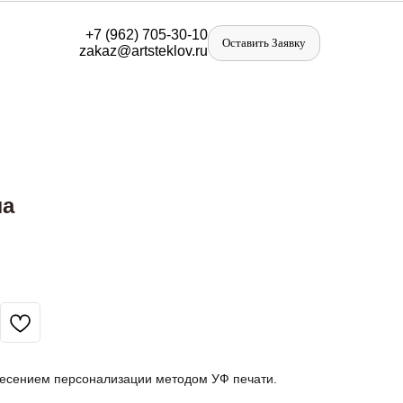
+
7 (962) 705-30-10
Оставить Заявку
zakaz@artst
eklov.ru
ла
несением персонализации методом УФ печати.