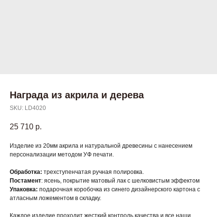
Награда из акрила и дерева
SKU:
LD4020
25 710
р.
Изделие из 20мм акрила и натуральной древесины с нанесением
персонализации методом УФ печати.
Обработка:
трехступенчатая ручная полировка.
Постамент
: ясень, покрытие матовый лак с шелковистым эффектом
Упаковка:
подарочная коробочка из синего дизайнерского картона с
атласным ложементом в складку.
Каждое изделие проходит жесткий контроль качества и все наши