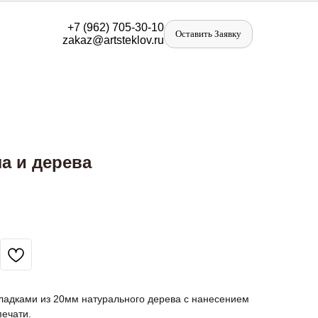
+
7 (962) 705-30-10
Оставить Заявку
zakaz@artst
eklov.ru
ла и дерева
кладками из 20мм натурального дерева с нанесением
ечати.