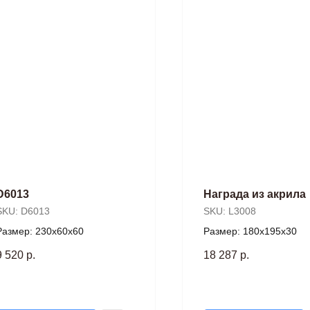
D6013
Награда из акрила
SKU:
D6013
SKU:
L3008
Размер: 230х60х60
Размер: 180х195х30
9 520
р.
18 287
р.