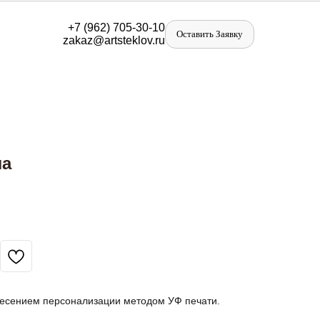
+
7 (962) 705-30-10
Оставить Заявку
zakaz@artst
eklov.ru
ла
несением персонализации методом УФ печати.