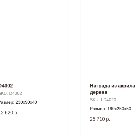
D4002
Награда из акрила 
дерева
SKU:
D4002
SKU:
LD4020
Размер: 230х90х40
Размер: 190х250х50
12 620
р.
25 710
р.