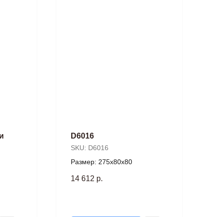
и
D6016
SKU:
D6016
Размер: 275х80х80
14 612
р.