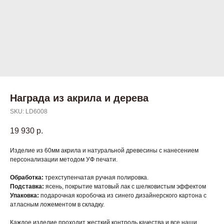
Награда из акрила и дерева
SKU:
LD6008
19 930
р.
Изделие из 60мм акрила и натуральной древесины с нанесением
персонализации методом УФ печати.
Обработка:
трехступенчатая ручная полировка.
Подставка:
ясень, покрытие матовый лак с шелковистым эффектом
Упаковка:
подарочная коробочка из синего дизайнерского картона с
атласным ложементом в складку.
Каждое изделие проходит жесткий контроль качества и все наши