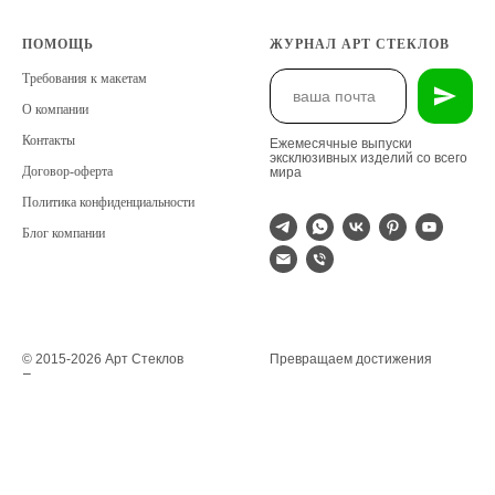
ПОМОЩЬ
ЖУРНАЛ АРТ СТЕКЛОВ
Требования к макетам
О компании
Контакты
Ежемесячные выпуски
эксклюзивных изделий со всего
Договор-оферта
мира
Политика конфиденциальности
Блог компании
© 2015-2026 Арт Стеклов
Превращаем достижения
Производство корпоративных
человека в память на всю жизнь
наград
по всей России
ИП Сидоров Александр
С понедельника по пятницу
Владимирович
с 09.00 до 18.00
ИНН: 471005553006
ОГРНИП: 310784732900482